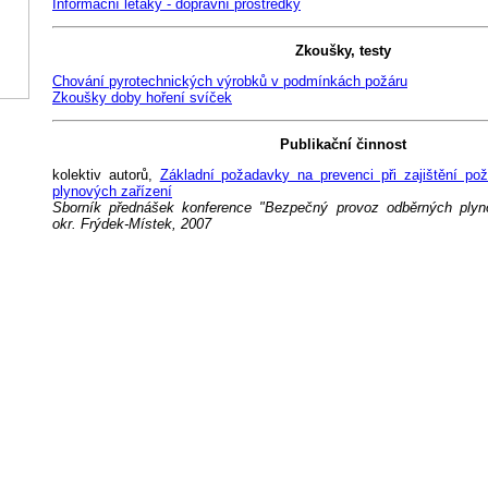
Informační letáky - dopravní prostředky
Zkoušky, testy
Chování pyrotechnických výrobků v podmínkách požáru
Zkoušky doby hoření svíček
Publikační činnost
kolektiv autorů,
Základní požadavky na prevenci při zajištění pož
plynových zařízení
Sborník přednášek konference "Bezpečný provoz odběrných plyn
okr. Frýdek-Místek, 2007