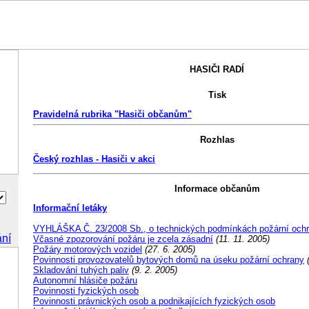
HASIČI RADÍ
Tisk
Pravidelná rubrika "Hasiči občanům"
Rozhlas
Český rozhlas - Hasiči v akci
Informace občanům
Informační letáky
VYHLÁŠKA Č. 23/2008 Sb., o technických podmínkách požární och
ání
Včasné zpozorování požáru je zcela zásadní
(11. 11. 2005)
Požáry motorových vozidel
(27. 6. 2005)
Povinnosti provozovatelů bytových domů na úseku požární ochrany
(
Skladování tuhých paliv
(9. 2. 2005)
Autonomní hlásiče požáru
Povinnosti fyzických osob
Povinnosti právnických osob a podnikajících fyzických osob